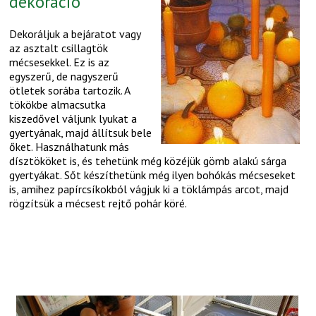
dekoráció
Dekoráljuk a bejáratot vagy
az asztalt csillagtök
mécsesekkel. Ez is az
egyszerű, de nagyszerű
ötletek sorába tartozik. A
tökökbe almacsutka
kiszedővel váljunk lyukat a
gyertyának, majd állítsuk bele
őket. Használhatunk más
dísztököket is, és tehetünk még közéjük gömb alakú sárga
gyertyákat. Sőt készíthetünk még ilyen bohókás mécseseket
is, amihez papírcsíkokból vágjuk ki a töklámpás arcot, majd
rögzítsük a mécsest rejtő pohár köré.