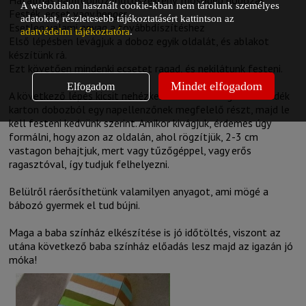
A weboldalon használt cookie-kban nem tárolunk személyes
Festék, ecset vagy henger
adatokat, részletesebb tájékoztatásért kattintson az
Esetleg valami anyag a továbbdíszítéshez
adatvédelmi tájékoztatóra
.
Első lépésben levágjuk a doboz egyik oldalát, és ablakot
készítünk rá.
Ezt követően mindenki ecsetet ragad, és nekilátunk festeni.
Mindet elfogadom
Elfogadom
A következő lépés kicsit nehézkesebb. Ki kell vágni a maradék
karton dobozból egy napellenzőnek megfelelő részt, majd le
kell festeni kedvünk szerint. Amikor kivágjuk, érdemes úgy
formálni, hogy azon az oldalán, ahol rögzítjük, 2-3 cm
vastagon behajtjuk, mert vagy tűzőgéppel, vagy erős
ragasztóval, így tudjuk felhelyezni.
Belülről ráerősíthetünk valamilyen anyagot, ami mögé a
bábozó gyermek el tud bújni.
Maga a baba színház elkészítése is jó időtöltés, viszont az
utána következő baba színház előadás lesz majd az igazán jó
móka!