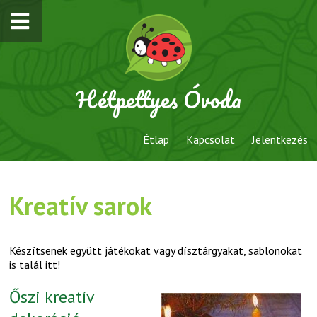
Hétpettyes Óvoda
Étlap
Kapcsolat
Jelentkezés
Kreatív sarok
Készítsenek együtt játékokat vagy dísztárgyakat, sablonokat
is talál itt!
Őszi kreatív