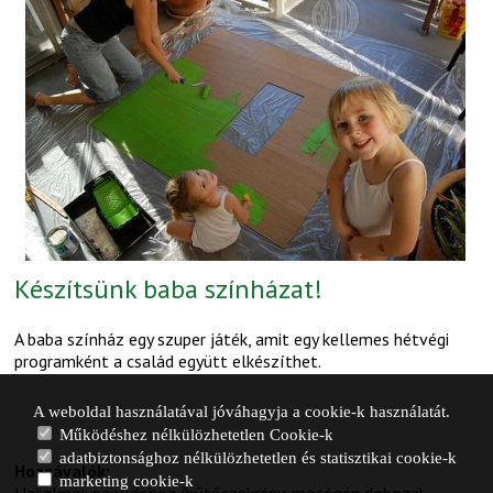
Készítsünk baba színházat!
A baba színház egy szuper játék, amit egy kellemes hétvégi
programként a család együtt elkészíthet.
A weboldal használatával jóváhagyja a cookie-k használatát.
Működéshez nélkülözhetetlen Cookie-k
adatbiztonsághoz nélkülözhetetlen és statisztikai cookie-k
Hozzávalók:
marketing cookie-k
Hatalmas papírdoboz (hűtőszekrény, mosógép doboza)