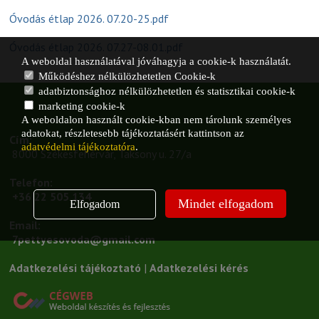
Óvodás étlap 2026. 07.20-25.pdf
Óvodás étlap 2026. 07.27-08.01.pdf
A weboldal használatával jóváhagyja a cookie-k használatát.
Működéshez nélkülözhetetlen Cookie-k
adatbiztonsághoz nélkülözhetetlen és statisztikai cookie-k
marketing cookie-k
A weboldalon használt cookie-kban nem tárolunk személyes
adatokat, részletesebb tájékoztatásért kattintson az
Cím:
adatvédelmi tájékoztatóra
.
 8000 Székesfehérvár, Taksony u. 27/a
Telefon:
+36 22 505 134
Mindet elfogadom
Elfogadom
Email:
7pettyesovoda@gmail.com
Adatkezelési tájékoztató
 | 
Adatkezelési kérés