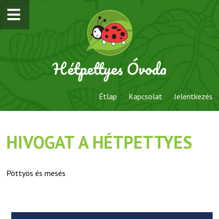
Hétpettyes Óvoda
Étlap
Kapcsolat
Jelentkezés
HIVOGAT A HÉTPETTYES
Pöttyös és mesés